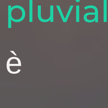
pluvia
è