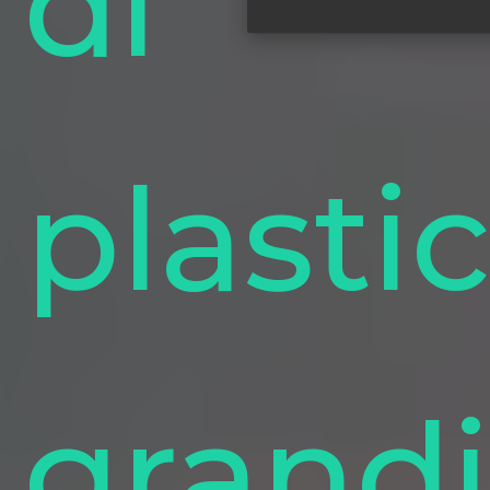
di
plasti
grand