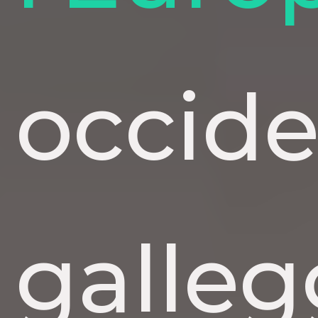
occide
galleg