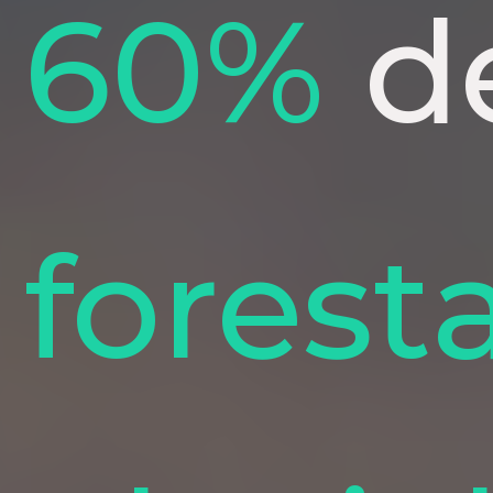
60%
de
forest